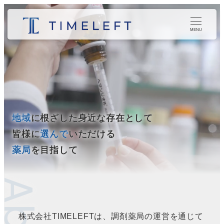
メ
イ
MENU
ン
コ
ン
テ
ン
ツ
地域
に根ざした身近な存在として
へ
皆様に
選んで
いただける
移
薬局
を目指して
動
株式会社TIMELEFTは、調剤薬局の運営を通じて